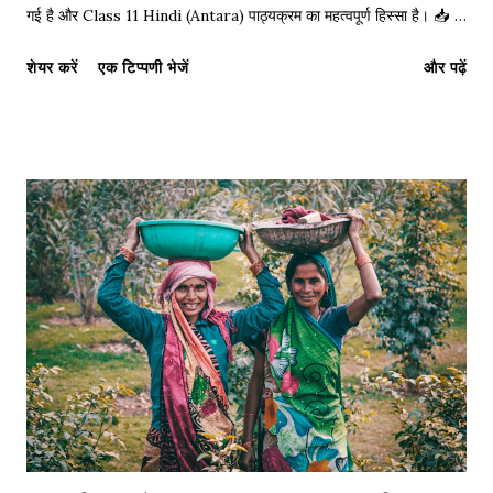
गई है और Class 11 Hindi (Antara) पाठ्यक्रम का महत्वपूर्ण हिस्सा है। 📥
Click Here to Download PDF Notes (Notes अंत में दिए गए हैं) 📌
शेयर करें
एक टिप्पणी भेजें
और पढ़ें
परीक्षा उपयोगी: सप्रसंग व्याख्या का प्रारूप संदर्भ (Reference): प्रस्तुत पंक्तियाँ
हमारी पाठ्यपुस्तक 'अंतरा भाग-1' (Class 11) की कविता 'बादल को घिरते देखा है'
से ली गई हैं। इसके रचयिता प्रगतिवादी कवि नागार्जुन हैं। प्रसंग (Context): इन
पंक्तियों में कवि ने हिमालय के सौंदर्य और बादलों के घिरने का यथार्थवादी चित्रण
किया है। विशेष (Key Points): 1. भाषा सरल और तत्सम प्रधान है। 2. प्रकृति
का मानवीकरण किया गया है। नीचे हम पूरी कविता का Stanza-wise Meaning
(पद-व्याख्या) और शब्दार्थ प्रस्तुत कर रहे हैं। 1. हिमालय और मा...