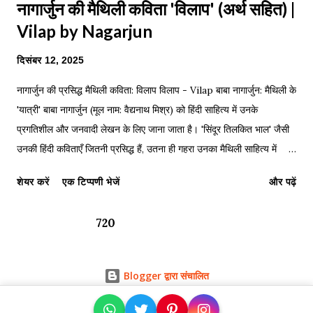
नागार्जुन की मैथिली कविता 'विलाप' (अर्थ सहित) |
Vilap by Nagarjun
दिसंबर 12, 2025
नागार्जुन की प्रसिद्ध मैथिली कविता: विलाप विलाप - Vilap बाबा नागार्जुन: मैथिली के
'यात्री' बाबा नागार्जुन (मूल नाम: वैद्यनाथ मिश्र) को हिंदी साहित्य में उनके
प्रगतिशील और जनवादी लेखन के लिए जाना जाता है। 'सिंदूर तिलकित भाल' जैसी
उनकी हिंदी कविताएँ जितनी प्रसिद्ध हैं, उतना ही गहरा उनका मैथिली साहित्य में
'यात्री' उपनाम से दिया गया योगदान है। मैथिली उनकी मातृभाषा थी और उनकी
शेयर करें
एक टिप्पणी भेजें
और पढ़ें
मैथिली कविताओं में ग्रामीण जीवन, सामाजिक कुरीतियों और मानवीय संवेदनाओं का
अद्भुत चित्रण मिलता है। 'विलाप' कविता का परिचय नागार्जुन की 'विलाप' (Vilap)
720
मैथिली साहित्य की एक अत्यंत मार्मिक और प्रसिद्ध कविता है। यह कविता, उनकी
अन्य मैथिली कविताओं की तरह ही, सामाजिक यथार्थ पर गहरी चोट करती है।
'विलाप' का मुख्य विषय समाज की सबसे दर्दनाक कुरीतियों में से एक— बाल विवाह
Blogger द्वारा संचालित
(Child Marriage) —और उसके फलस्वरूप मिलने वाले वैधव्य
Blogarama - Blog Directory
(Widowhood) की पीड़ा है। यह कविता एक ऐसी ही बाल विधवा की मनोदशा का