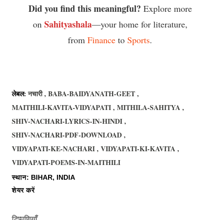
Did you find this meaningful?
Explore more
Sahityashala
on
—your home for literature,
from
Finance
to
Sports
.
नचारी
BABA-BAIDYANATH-GEET
लेबल:
MAITHILI-KAVITA-VIDYAPATI
MITHILA-SAHITYA
SHIV-NACHARI-LYRICS-IN-HINDI
SHIV-NACHARI-PDF-DOWNLOAD
VIDYAPATI-KE-NACHARI
VIDYAPATI-KI-KAVITA
VIDYAPATI-POEMS-IN-MAITHILI
स्थान:
BIHAR, INDIA
शेयर करें
टिप्पणियाँ