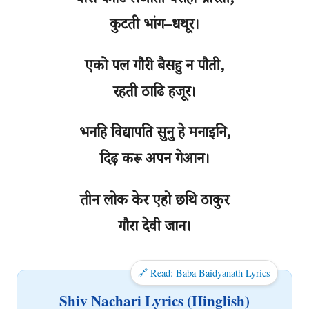
घास काटि लऔती बसहा च्रौरती,
कुटती भांग–धथूर।
एको पल गौरी बैसहु न पौती,
रहती ठाढि हजूर।
भनहि विद्यापति सुनु हे मनाइनि,
दिढ़ करू अपन गेआन।
तीन लोक केर एहो छथि ठाकुर
गौरा देवी जान।
🔗 Read: Baba Baidyanath Lyrics
Shiv Nachari Lyrics (Hinglish)