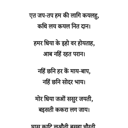
एत जप-तप हम की लागि कयलहु,
कथि लय कयल नित दान।
हमर धिया के इहो वर होयताह,
आब नहिं रहत परान।
नहिं छनि हर कें माय-बाप,
नहिं छनि सोदर भाय।
मोर धिया जओं ससुर जयती,
बइसती ककरा लग जाय।