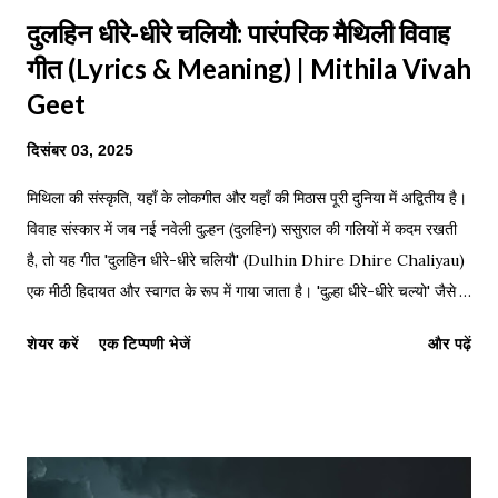
दुलहिन धीरे-धीरे चलियौ: पारंपरिक मैथिली विवाह
गीत (Lyrics & Meaning) | Mithila Vivah
Geet
दिसंबर 03, 2025
मिथिला की संस्कृति, यहाँ के लोकगीत और यहाँ की मिठास पूरी दुनिया में अद्वितीय है।
विवाह संस्कार में जब नई नवेली दुल्हन (दुलहिन) ससुराल की गलियों में कदम रखती
है, तो यह गीत 'दुलहिन धीरे-धीरे चलियौ' (Dulhin Dhire Dhire Chaliyau)
एक मीठी हिदायत और स्वागत के रूप में गाया जाता है। 'दुल्हा धीरे-धीरे चल्यो' जैसे
गीत इन्ही पारंपरिक रस्मों की शोभा बढ़ाते हैं। जिस प्रकार महाकवि विद्यापति ने
शेयर करें
एक टिप्पणी भेजें
और पढ़ें
मैथिली साहित्य को ऊंचाइयों पर पहुँचाया, उसी प्रकार हमारे पारंपरिक विवाह गीतों ने
हमारी संस्कृति को जीवित रखा है। नीचे इस प्रसिद्ध गीत के लिरिक्स, हिंग्लिश
अनुवाद और पीडीएफ डाउनलोड लिंक दिए गए हैं। Maithili Lyrics: Dulhin
Dhire Dhire Chaliyau दुलहिन धीरे-धीरे चलियौ ससुर गलिया, दुलहिन धीरे-
धीरे चलियौ ससुर गलिया। ससुर गलिया हो, भैंसूर गलिया, दुलहिन सासु सँ बोलियौ