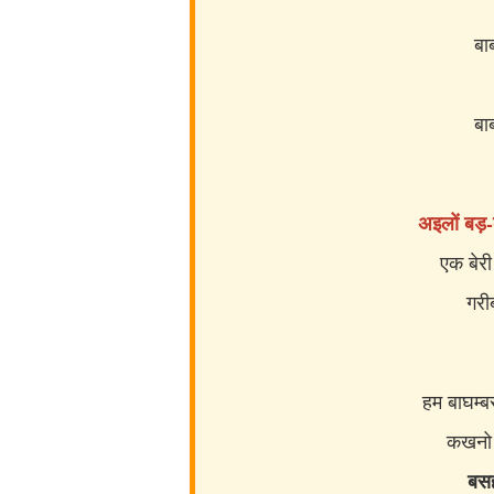
बा
अइलों बड़
एक बेरी
गरी
हम बाघम्
कखनो झ
बस