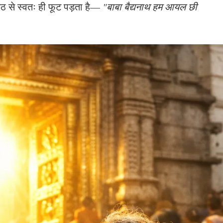
 कंठ से स्वतः ही फूट पड़ता है—
"बाबा बैद्यनाथ हम आयल छी