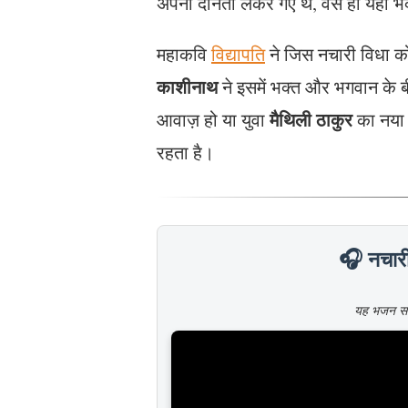
अपनी दीनता लेकर गए थे, वैसे ही यहाँ भ
महाकवि
विद्यापति
ने जिस नचारी विधा को
काशीनाथ
ने इसमें भक्त और भगवान के बी
मैथिली ठाकुर
आवाज़ हो या युवा
का नया 
रहता है।
🎧 नच
यह भजन सावन