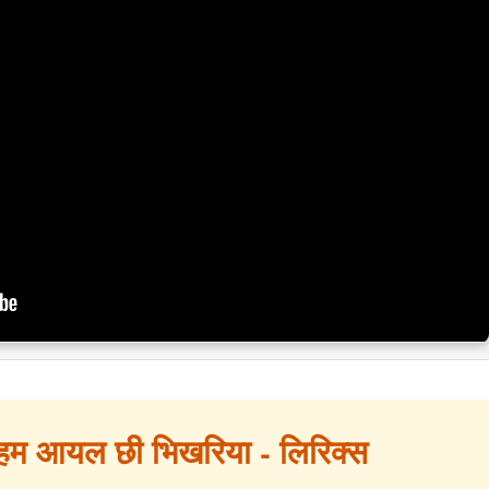
थ हम आयल छी भिखरिया - लिरिक्स