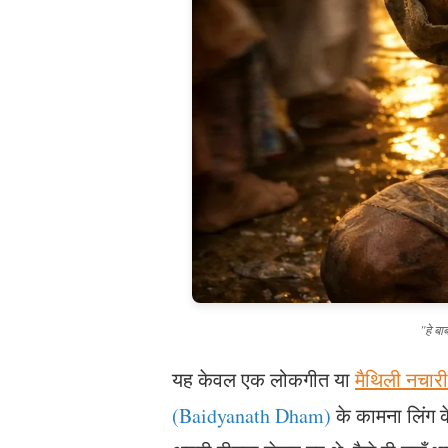
"हे बा
यह केवल एक लोकगीत या
मैथिली नचारी
(Baidyanath Dham)
के कामना लिंग क