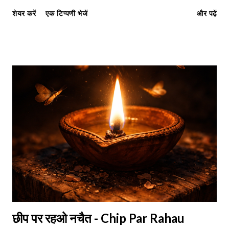
उनकी एक अद्भुत देशभक्तिपूर्ण रचना "मिथिले" (Mithile) का रसास्वादन करेंगे।
शेयर करें
एक टिप्पणी भेजें
और पढ़ें
इस कविता में 'यात्री' जी ने मिथिला के गौरवशाली अतीत, ऋषियों की तपस्या, विद्वानों
की प्रतिभा और वर्तमान की विडंबना का मर्मस्पर्शी चित्रण किया है। यह कविता हमें
अपनी जड़ों की ओर लौटने और अपने इतिहास पर गर्व करने की प्रेरणा देती है।
"मुनिक शान्तिमय-पर्ण कुटीमे..." — Remembering the ancient
spiritual glory of Mithila. मिथिले (Mithile) कवि: वैद्यनाथ मिश्रा
"यात्री" मुनिक शान्तिमय-पर्ण कुटीमे, तापस...
छीप पर रहओ नचैत - Chip Par Rahau