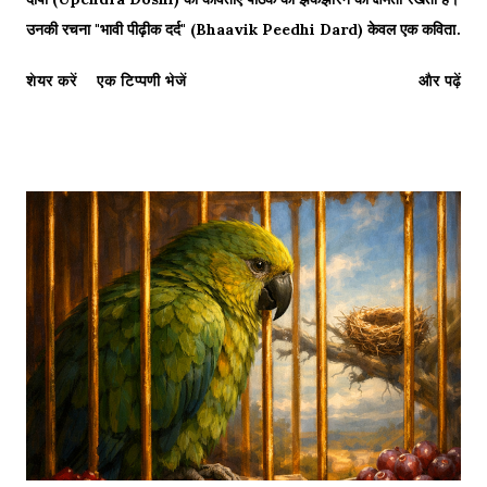
उनकी रचना "भावी पीढ़ीक दर्द" (Bhaavik Peedhi Dard) केवल एक कविता
नहीं, बल्कि एक चेतावनी है। इस कविता में कवि ने वर्तमान व्यवस्था (System) की
शेयर करें
एक टिप्पणी भेजें
और पढ़ें
चापलूसी, भ्रष्टाचार और उस 'कर्ज' (Debt) की बात की है जो हम अपनी आने वाली
पीढ़ियों के लिए छोड़ रहे हैं। जिस तरह 'गोठ बिछनी' में गरीबी का चित्रण है, वैसे ही
यहाँ 'बौद्धिक और आर्थिक दिवालियेपन' का चित्रण है। आइये, इस मर्मस्पर्शी कविता
का पाठ करें और इसका अर्थ समझें। "अहाँक व्यवस्था बड़ तीत..." — A satire
on the bitter system. भावी पीढ़ीक दर्द (Bhaavik Peedhi Dard)
कवि: उपेन्द्र दोषी मीत ! अहाँक व्यव...