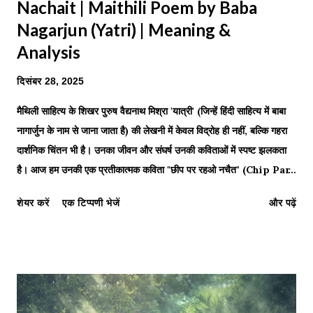
Nachait | Maithili Poem by Baba
Nagarjun (Yatri) | Meaning &
Analysis
दिसंबर 28, 2025
मैथिली साहित्य के शिखर पुरुष वैद्यनाथ मिश्रा 'यात्री' (जिन्हें हिंदी साहित्य में बाबा
नागार्जुन के नाम से जाना जाता है) की लेखनी में केवल विद्रोह ही नहीं, बल्कि गहरा
दार्शनिक चिंतन भी है। उनका जीवन और संघर्ष उनकी कविताओं में स्पष्ट झलकता
है। आज हम उनकी एक प्रतीकात्मक कविता "छीप पर रहओ नचैत" (Chip Par
Rahau Nachait) का पाठ और विश्लेषण करेंगे। यह कविता 'दीप-शिखा'
शेयर करें
एक टिप्पणी भेजें
और पढ़ें
(Flame) और 'शलभ' (Moth) के माध्यम से जीवन, बलिदान और अस्तित्व के
विलय की कथा कहती है। जहाँ उनकी कविता 'भावी पीढ़ीक दर्द' सामाजिक यथार्थ को
दिखाती है, वहीं यह कविता आध्यात्मिक गहराई को छूती है। "नाचथु शलभ -
समाज..." — The eternal dance of sacrifice around the
golden flame. छीप पर रहओ नचैत कवि: वैद्यनाथ मिश्रा "यात्री" छीप पर
रहओ नचैत कनकाभ शिखा उगिलैत रहओ स्निग्ध बाती ...