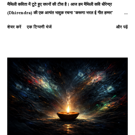
मैथिली कविता में टूटे हुए सपनों की टीस है। आज हम मैथिली कवि धीरेन्द्र
(Dhirendra) की एक अत्यंत भावुक रचना "करूणा भरल ई गीत हम्मर"
(Karuna Bharal Ee Geet Hammar) का पाठ और विश्लेषण करेंगे। यह
शेयर करें
एक टिप्पणी भेजें
और पढ़ें
कविता केवल शब्दों का संग्रह नहीं है, बल्कि एक ऐसे हृदय की पुकार है जिसने 'नंदन
वन' (स्वर्ग) बसाने का सपना देखा था, लेकिन उसे नसीब हुए सिर्फ 'अंगार'
(Embers)। आइये, इस रचना की गहराइयों में उतरें। "अश्रुटा उपहार..." - A
song of compassion and loss. करूणा भरल ई गीत हम्मर कवि: धीरेन्द्र
करूणा भरल ई गीत हम्मर, प्राणकेर झंकार। दए रहल छी हम जगतकें अश्रुटा
उपहार। सोचने छलहुँ दुनियाँ बसाबी, सोचने छलहुँ नन्दन लगाबी, स्वप्न छल जे बस
उतारी स्वर्ग हम साकार। ह...