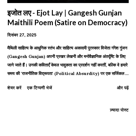
इजोत लए - Ejot Lay | Gangesh Gunjan
Maithili Poem (Satire on Democracy)
दिसंबर 27, 2025
मैथिली साहित्य के आधुनिक स्तंभ और साहित्य अकादमी पुरस्कार विजेता गंगेश गुंजन
(Gangesh Gunjan) अपनी प्रखर लेखनी और मनोवैज्ञानिक अंतर्दृष्टि के लिए
जाने जाते हैं। उनकी कविताएँ केवल भावुकता का प्रदर्शन नहीं करतीं, बल्कि वे हमारे
समय की 'राजनीतिक विद्रूपता' (Political Absurdity) पर एक सर्जिकल
स्ट्राइक की तरह होती हैं। आज हम उनकी बहुचर्चित कविता "इजोत लए" (Ejot
शेयर करें
एक टिप्पणी भेजें
और पढ़ें
Lay - प्रकाश के लिए) का गंभीर विश्लेषण करेंगे। यह कविता लोकतंत्र के गिरते
स्तर, मीडिया के भ्रमजाल (Media-Maya), और 'गांधी बनाम गोधरा' के द्वंद्व को
रेखांकित करती है। जिस तरह बाबा नागार्जुन ने व्यवस्था के खिलाफ हुंकार भरी थी,
ज़्यादा पोस्ट
गंगेश गुंजन जी यहाँ व्यवस्था की 'अंधेरी रूह' का पोस्टमार्टम करते हैं। "भुक-भुक
इजोत उजागर अछि..." — A flicker of truth in the colorful
darkness. इजोत लए (Ejot Lay) कवि: गंगेश गुंजन अन्हरिए ...