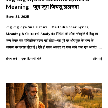
Meaning | जुग जुग जियसु ललनवा
दिसंबर 31, 2025
Jug Jug Jiya Su Lalanwa – Maithili Sohar Lyrics,
Meaning & Cultural Analysis मिथिला की लोक-संस्कृति में शिशु का
जन्म केवल एक पारिवारिक घटना नहीं होता—यह पूरे घर और कुल के भाग्य के
जागरण का उत्सव होता है। ऐसे ही पावन अवसर पर गाया जाने वाला एक अत्यंत
प्रसिद्ध मैथिली सोहर (Sohar) है — “जुग जुग जियसु ललनवा” (Jug Jug
शेयर करें
एक टिप्पणी भेजें
और पढ़ें
Jiya Su Lalanwa) । A mother gently blessing her
newborn while women sing the Maithili Sohar “Jug Jug
Jiya Su Lalanwa” — a traditional birth song of Mithila.
यह गीत किसी मंदिर या मंच के लिए नहीं, बल्कि आँगन, किवाड़ और घरेलू स्त्रियों की
सामूहिक स्मृति के लिए रचा गया है। मैथिली परंपरा में ललनवा शब्द केवल पुत्र नहीं,
बल्कि नवजात शिशु—पुत्र या पुत्री—दोनों के लिए प्रेम, आशा और वंश-दीपक का
प्रतीक है। मैथिली परंपरा में “सोहर” क्या है? सोहर...