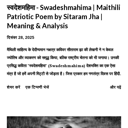
स्वदेशमहिमा - Swadeshmahima | Maithili
Patriotic Poem by Sitaram Jha |
Meaning & Analysis
दिसंबर 28, 2025
मैथिली साहित्य के देदीप्यमान नक्षत्र कविवर सीताराम झा की लेखनी ने न केवल
ज्योतिष और व्याकरण को समृद्ध किया, बल्कि राष्ट्रीय चेतना को भी जगाया। उनकी
प्रसिद्ध कविता "स्वदेशमहिमा" (Swadeshmahima) देशभक्ति का एक ऐसा
मंत्र है जो हमें अपनी मिट्टी से जोड़ता है। जिस प्रकार हम गणतंत्र दिवस पर हिंदी
कविताएँ पढ़कर गर्व महसूस करते हैं, उसी प्रकार 'स्वदेशमहिमा' हर मैथिल के हृदय में
शेयर करें
एक टिप्पणी भेजें
और पढ़ें
स्वाभिमान भर देती है। इस कविता में कवि ने सिद्ध किया है कि अपनी मातृभूमि का
सुख, स्वर्ग और मोक्ष (अपवर्ग) से भी बढ़कर है। आइये, इस कालजयी रचना का पाठ
करें और इसका अर्थ समझें। "नै बिसरै’ अछि कीर तथापि... निज नीड़" — Even
in a golden cage, the soul longs for its own home.
स्वदेशमहिमा (Swadeshmahima) कवि: सीताराम झा 1. उत्कर्ष