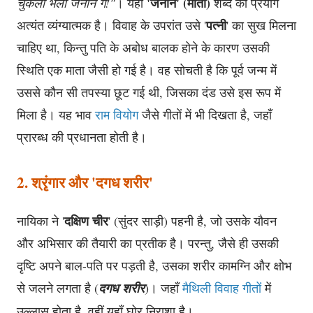
'जननि' (माता)
चुकलौं भेलौ जननि गे!"
। यहाँ
शब्द का प्रयोग
पत्नी
अत्यंत व्यंग्यात्मक है। विवाह के उपरांत उसे '
' का सुख मिलना
चाहिए था, किन्तु पति के अबोध बालक होने के कारण उसकी
स्थिति एक माता जैसी हो गई है। वह सोचती है कि पूर्व जन्म में
उससे कौन सी तपस्या छूट गई थी, जिसका दंड उसे इस रूप में
मिला है। यह भाव
राम वियोग
जैसे गीतों में भी दिखता है, जहाँ
प्रारब्ध की प्रधानता होती है।
2. श्रृंगार और 'दगध शरीर'
दक्षिण चीर
नायिका ने '
' (सुंदर साड़ी) पहनी है, जो उसके यौवन
और अभिसार की तैयारी का प्रतीक है। परन्तु, जैसे ही उसकी
दृष्टि अपने बाल-पति पर पड़ती है, उसका शरीर कामग्नि और क्षोभ
से जलने लगता है (
दगध शरीर
)। जहाँ
मैथिली विवाह गीतों
में
उल्लास होता है, वहीं यहाँ
घोर निराशा
है।