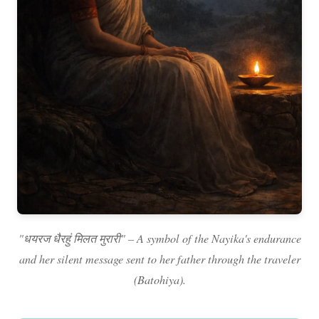
"धयरज धैरहुं मिलत मुरारी" – A symbol of the Nayika's endurance
and her silent message sent to her father through the traveler
(Batohiya).