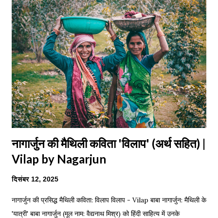
किया है। विशेष (Key Points): 1. भाषा सरल और तत्सम प्रधान है। 2. प्रकृति
का मानवीकरण किया गया है। नीचे हम पूरी कविता का Stanza-wise Meaning
(पद-व्याख्या) और शब्दार्थ प्रस्तुत कर रहे हैं। 1. हिमालय और मा...
नागार्जुन की मैथिली कविता 'विलाप' (अर्थ सहित) |
Vilap by Nagarjun
दिसंबर 12, 2025
नागार्जुन की प्रसिद्ध मैथिली कविता: विलाप विलाप - Vilap बाबा नागार्जुन: मैथिली के
'यात्री' बाबा नागार्जुन (मूल नाम: वैद्यनाथ मिश्र) को हिंदी साहित्य में उनके