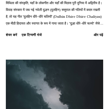
मिथिला की संस्कृति, यहाँ के लोकगीत और यहाँ की मिठास पूरी दुनिया में अद्वितीय है।
विवाह संस्कार में जब नई नवेली दुल्हन (दुलहिन) ससुराल की गलियों में कदम रखती
है, तो यह गीत 'दुलहिन धीरे-धीरे चलियौ' (Dulhin Dhire Dhire Chaliyau)
एक मीठी हिदायत और स्वागत के रूप में गाया जाता है। 'दुल्हा धीरे-धीरे चल्यो' जैसे
गीत इन्ही पारंपरिक रस्मों की शोभा बढ़ाते हैं। जिस प्रकार महाकवि विद्यापति ने
शेयर करें
एक टिप्पणी भेजें
और पढ़ें
मैथिली साहित्य को ऊंचाइयों पर पहुँचाया, उसी प्रकार हमारे पारंपरिक विवाह गीतों ने
हमारी संस्कृति को जीवित रखा है। नीचे इस प्रसिद्ध गीत के लिरिक्स, हिंग्लिश
अनुवाद और पीडीएफ डाउनलोड लिंक दिए गए हैं। Maithili Lyrics: Dulhin
Dhire Dhire Chaliyau दुलहिन धीरे-धीरे चलियौ ससुर गलिया, दुलहिन धीरे-
धीरे चलियौ ससुर गलिया। ससुर गलिया हो, भैंसूर गलिया, दुलहिन सासु सँ बोलियौ
मधुर बोलिया। दुलहिन धीरे-धीरे चलियौ ससुर गलिया। मधुर बोलिया हो, अनार
कलिया, मधुर बोलिया हो, अनार कलिया। दुलहिन ननदि के दियौ हजार डलिया,
दुलहिन धीरे-धीरे चलियौ ससुर गलिया। हजार डलिया हो, गुलाब कलिया, हजार
डलिया हो, गुल...