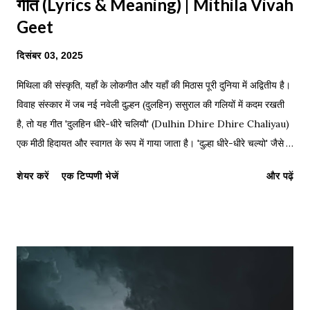
गीत (Lyrics & Meaning) | Mithila Vivah
Geet
दिसंबर 03, 2025
मिथिला की संस्कृति, यहाँ के लोकगीत और यहाँ की मिठास पूरी दुनिया में अद्वितीय है।
विवाह संस्कार में जब नई नवेली दुल्हन (दुलहिन) ससुराल की गलियों में कदम रखती
है, तो यह गीत 'दुलहिन धीरे-धीरे चलियौ' (Dulhin Dhire Dhire Chaliyau)
एक मीठी हिदायत और स्वागत के रूप में गाया जाता है। 'दुल्हा धीरे-धीरे चल्यो' जैसे
गीत इन्ही पारंपरिक रस्मों की शोभा बढ़ाते हैं। जिस प्रकार महाकवि विद्यापति ने
शेयर करें
एक टिप्पणी भेजें
और पढ़ें
मैथिली साहित्य को ऊंचाइयों पर पहुँचाया, उसी प्रकार हमारे पारंपरिक विवाह गीतों ने
हमारी संस्कृति को जीवित रखा है। नीचे इस प्रसिद्ध गीत के लिरिक्स, हिंग्लिश
अनुवाद और पीडीएफ डाउनलोड लिंक दिए गए हैं। Maithili Lyrics: Dulhin
Dhire Dhire Chaliyau दुलहिन धीरे-धीरे चलियौ ससुर गलिया, दुलहिन धीरे-
धीरे चलियौ ससुर गलिया। ससुर गलिया हो, भैंसूर गलिया, दुलहिन सासु सँ बोलियौ
मधुर बोलिया। दुलहिन धीरे-धीरे चलियौ ससुर गलिया। मधुर बोलिया हो, अनार
कलिया, मधुर बोलिया हो, अनार कलिया। दुलहिन ननदि के दियौ हजार डलिया,