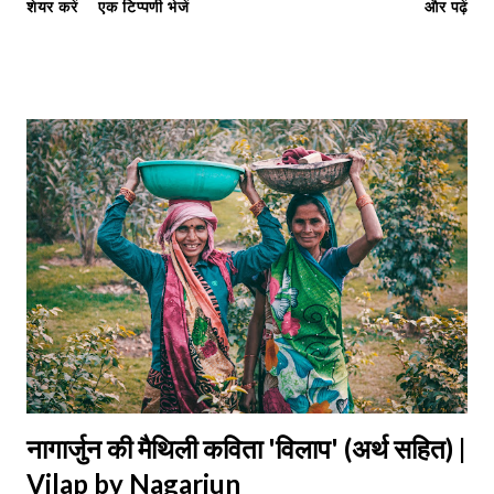
शेयर करें
एक टिप्पणी भेजें
और पढ़ें
परीक्षा उपयोगी: सप्रसंग व्याख्या का प्रारूप संदर्भ (Reference): प्रस्तुत पंक्तियाँ
हमारी पाठ्यपुस्तक 'अंतरा भाग-1' (Class 11) की कविता 'बादल को घिरते देखा है'
से ली गई हैं। इसके रचयिता प्रगतिवादी कवि नागार्जुन हैं। प्रसंग (Context): इन
पंक्तियों में कवि ने हिमालय के सौंदर्य और बादलों के घिरने का यथार्थवादी चित्रण
किया है। विशेष (Key Points): 1. भाषा सरल और तत्सम प्रधान है। 2. प्रकृति
का मानवीकरण किया गया है। नीचे हम पूरी कविता का Stanza-wise Meaning
(पद-व्याख्या) और शब्दार्थ प्रस्तुत कर रहे हैं। 1. हिमालय और मा...
नागार्जुन की मैथिली कविता 'विलाप' (अर्थ सहित) |
Vilap by Nagarjun