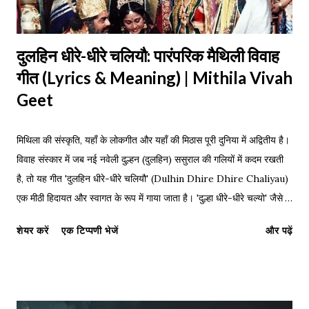
दुलहिन धीरे-धीरे चलियौ: पारंपरिक मैथिली विवाह
गीत (Lyrics & Meaning) | Mithila Vivah
Geet
मिथिला की संस्कृति, यहाँ के लोकगीत और यहाँ की मिठास पूरी दुनिया में अद्वितीय है।
विवाह संस्कार में जब नई नवेली दुल्हन (दुलहिन) ससुराल की गलियों में कदम रखती
है, तो यह गीत 'दुलहिन धीरे-धीरे चलियौ' (Dulhin Dhire Dhire Chaliyau)
एक मीठी हिदायत और स्वागत के रूप में गाया जाता है। 'दुल्हा धीरे-धीरे चल्यो' जैसे
गीत इन्ही पारंपरिक रस्मों की शोभा बढ़ाते हैं। जिस प्रकार महाकवि विद्यापति ने
शेयर करें
एक टिप्पणी भेजें
और पढ़ें
मैथिली साहित्य को ऊंचाइयों पर पहुँचाया, उसी प्रकार हमारे पारंपरिक विवाह गीतों ने
हमारी संस्कृति को जीवित रखा है। नीचे इस प्रसिद्ध गीत के लिरिक्स, हिंग्लिश
अनुवाद और पीडीएफ डाउनलोड लिंक दिए गए हैं। Maithili Lyrics: Dulhin
Dhire Dhire Chaliyau दुलहिन धीरे-धीरे चलियौ ससुर गलिया, दुलहिन धीरे-