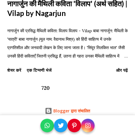
नागार्जुन की मैथिली कविता 'विलाप' (अर्थ सहित) |
Vilap by Nagarjun
नागार्जुन की प्रसिद्ध मैथिली कविता: विलाप विलाप - Vilap बाबा नागार्जुन: मैथिली के
'यात्री' बाबा नागार्जुन (मूल नाम: वैद्यनाथ मिश्र) को हिंदी साहित्य में उनके
प्रगतिशील और जनवादी लेखन के लिए जाना जाता है। 'सिंदूर तिलकित भाल' जैसी
उनकी हिंदी कविताएँ जितनी प्रसिद्ध हैं, उतना ही गहरा उनका मैथिली साहित्य में
'यात्री' उपनाम से दिया गया योगदान है। मैथिली उनकी मातृभाषा थी और उनकी
शेयर करें
एक टिप्पणी भेजें
और पढ़ें
मैथिली कविताओं में ग्रामीण जीवन, सामाजिक कुरीतियों और मानवीय संवेदनाओं का
अद्भुत चित्रण मिलता है। 'विलाप' कविता का परिचय नागार्जुन की 'विलाप' (Vilap)
720
मैथिली साहित्य की एक अत्यंत मार्मिक और प्रसिद्ध कविता है। यह कविता, उनकी
अन्य मैथिली कविताओं की तरह ही, सामाजिक यथार्थ पर गहरी चोट करती है।
'विलाप' का मुख्य विषय समाज की सबसे दर्दनाक कुरीतियों में से एक— बाल विवाह
Blogger द्वारा संचालित
(Child Marriage) —और उसके फलस्वरूप मिलने वाले वैधव्य
Blogarama - Blog Directory
(Widowhood) की पीड़ा है। यह कविता एक ऐसी ही बाल विधवा की मनोदशा का
सजीव चित्रण करती है। नान्हिटा छलौँ, दूध पिबैत रही राजा-रानीक कथा सुनैत रही