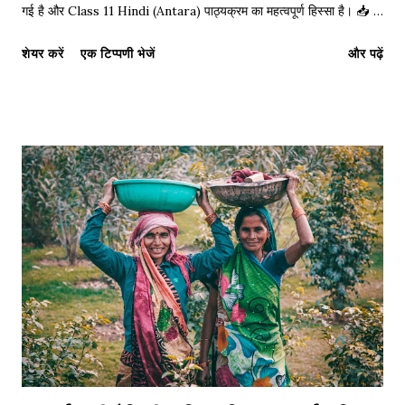
गई है और Class 11 Hindi (Antara) पाठ्यक्रम का महत्वपूर्ण हिस्सा है। 📥
Click Here to Download PDF Notes (Notes अंत में दिए गए हैं) 📌
शेयर करें
एक टिप्पणी भेजें
और पढ़ें
परीक्षा उपयोगी: सप्रसंग व्याख्या का प्रारूप संदर्भ (Reference): प्रस्तुत पंक्तियाँ
हमारी पाठ्यपुस्तक 'अंतरा भाग-1' (Class 11) की कविता 'बादल को घिरते देखा है'
से ली गई हैं। इसके रचयिता प्रगतिवादी कवि नागार्जुन हैं। प्रसंग (Context): इन
पंक्तियों में कवि ने हिमालय के सौंदर्य और बादलों के घिरने का यथार्थवादी चित्रण
किया है। विशेष (Key Points): 1. भाषा सरल और तत्सम प्रधान है। 2. प्रकृति
का मानवीकरण किया गया है। नीचे हम पूरी कविता का Stanza-wise Meaning
(पद-व्याख्या) और शब्दार्थ प्रस्तुत कर रहे हैं। 1. हिमालय और मा...