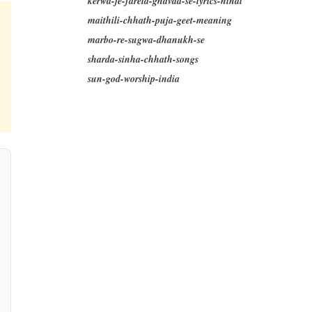
kerwa-je-farela-ghavad-se-lyrics-hindi
maithili-chhath-puja-geet-meaning
marbo-re-sugwa-dhanukh-se
sharda-sinha-chhath-songs
sun-god-worship-india