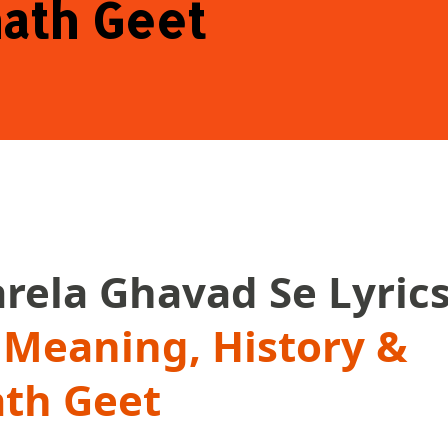
hath Geet
arela Ghavad Se Lyric
| Meaning, History &
ath Geet