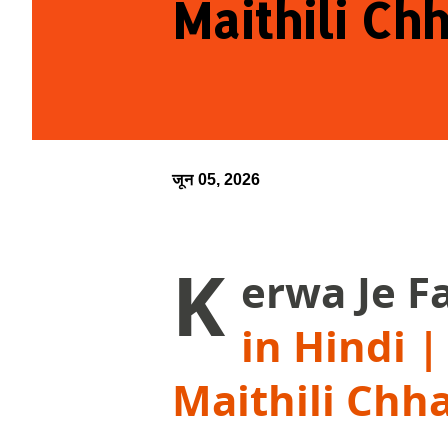
Maithili Ch
जून 05, 2026
K
erwa Je F
in Hindi 
Maithili Chh