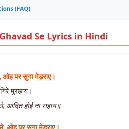
ions (FAQ)
 Ghavad Se Lyrics in Hindi
, ओह पर सुगा मेड़राए।
 गिरे मुरछाय।
 से, आदित होई ना सहाय॥
े, ओह पर सुगा मेड़राए।